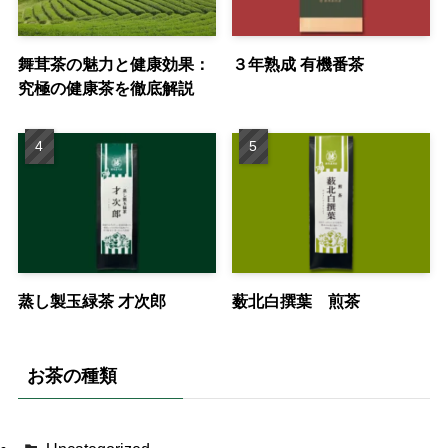
舞茸茶の魅力と健康効果：
３年熟成 有機番茶
究極の健康茶を徹底解説
蒸し製玉緑茶 才次郎
薮北白撰葉 煎茶
お茶の種類