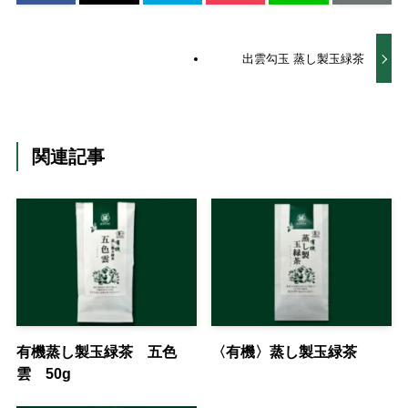
出雲勾玉 蒸し製玉緑茶
関連記事
有機蒸し製玉緑茶 五色
〈有機〉蒸し製玉緑茶
雲 50g