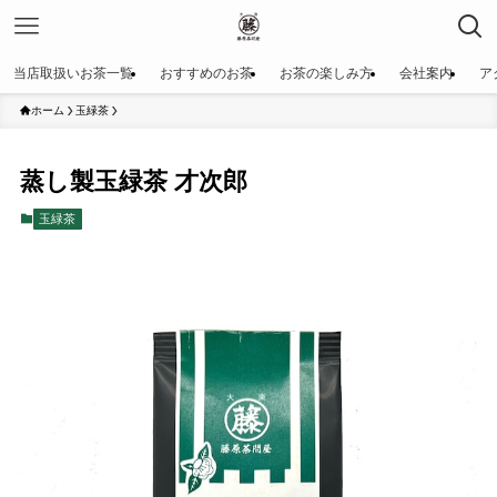
当店取扱いお茶一覧
おすすめのお茶
お茶の楽しみ方
会社案内
ア
ホーム
玉緑茶
蒸し製玉緑茶 才次郎
玉緑茶