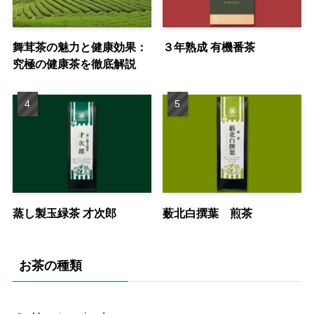
舞茸茶の魅力と健康効果：
３年熟成 有機番茶
究極の健康茶を徹底解説
蒸し製玉緑茶 才次郎
薮北白撰葉 煎茶
お茶の種類