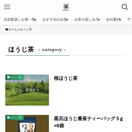
当店取扱いお茶一覧
おすすめのお茶
お茶の楽しみ方
会社案内
ア
ホーム
ほうじ茶
ほうじ茶
– category –
桜ほうじ茶
ほうじ茶
黒豆ほうじ番茶ティーバッグ 5ｇ
ほうじ茶
×6袋