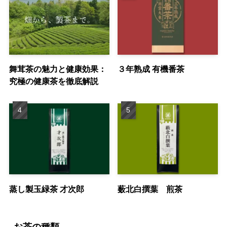
舞茸茶の魅力と健康効果：
３年熟成 有機番茶
究極の健康茶を徹底解説
蒸し製玉緑茶 才次郎
薮北白撰葉 煎茶
お茶の種類