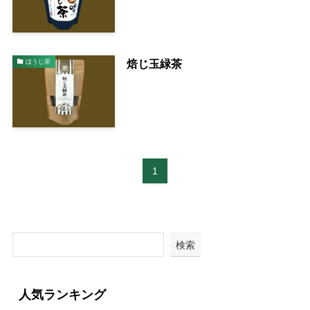
焙じ玉緑茶
ほうじ茶
1
検索
人気ランキング