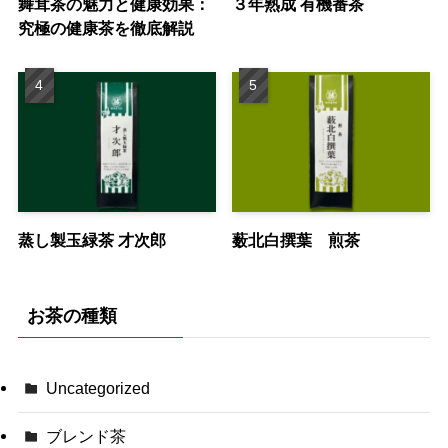
舞茸茶の魅力と健康効果：
３年熟成 有機番茶
究極の健康茶を徹底解説
蒸し製玉緑茶 才次郎
薮北白撰葉 煎茶
お茶の種類
Uncategorized
ブレンド茶