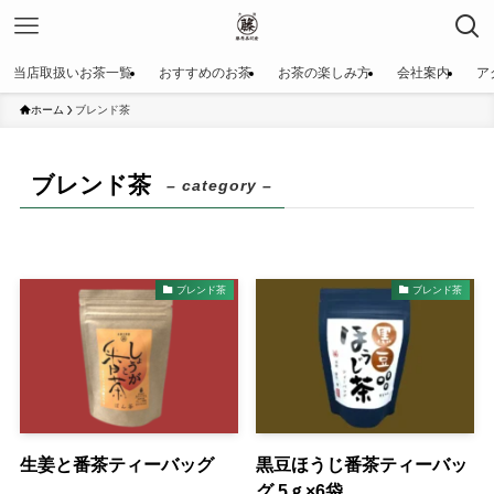
当店取扱いお茶一覧
おすすめのお茶
お茶の楽しみ方
会社案内
ア
ホーム
ブレンド茶
ブレンド茶
– category –
ブレンド茶
ブレンド茶
生姜と番茶ティーバッグ
黒豆ほうじ番茶ティーバッ
グ 5ｇ×6袋