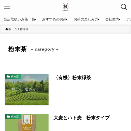
当店取扱いお茶一覧
おすすめのお茶
お茶の楽しみ方
会社案内
ア
ホーム
粉末茶
粉末茶
– category –
〈有機〉粉末緑茶
粉末茶
大麦とハト麦 粉末タイプ
粉末茶